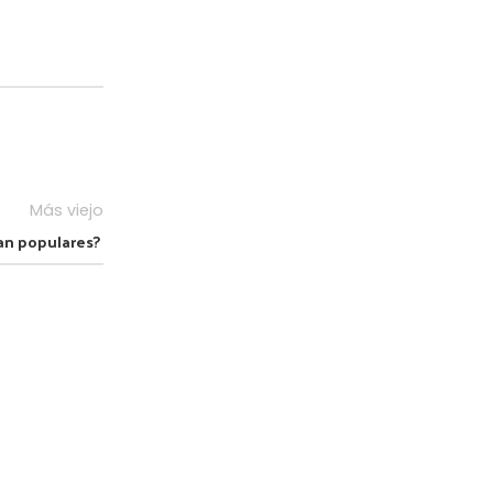
Más viejo
an populares?