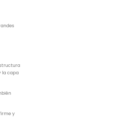
grandes
structura
y la capa
mbién
firme y