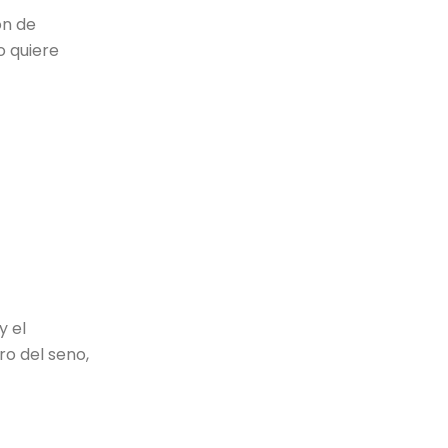
ón de
o quiere
y el
ro del seno,