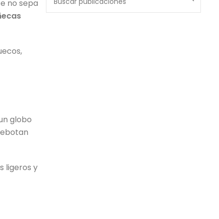
te no sepa
ñecas
uecos,
 un globo
rebotan
 ligeros y