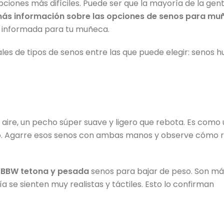
opciones más difíciles. Puede ser que la mayoría de la gen
más información sobre las opciones de senos para mu
n informada para tu muñeca.
ales de tipos de senos entre las que puede elegir: senos h
aire, un pecho súper suave y ligero que rebota. Es como
nto. Agarre esos senos con ambas manos y observe cómo 
 BBW tetona y pesada
senos para bajar de peso. Son más
a se sienten muy realistas y táctiles. Esto lo confirman