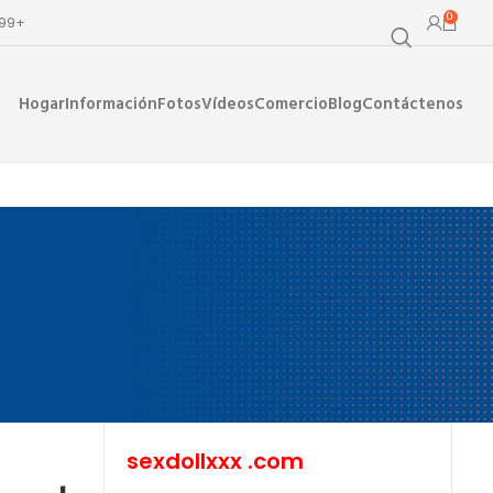
0
$99+
Hogar
Información
Fotos
Vídeos
Comercio
Blog
Contáctenos
sexdollxxx .com