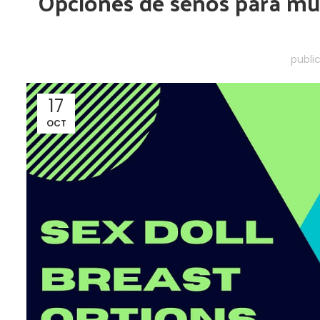
Opciones de senos para muñ
publi
17
OCT