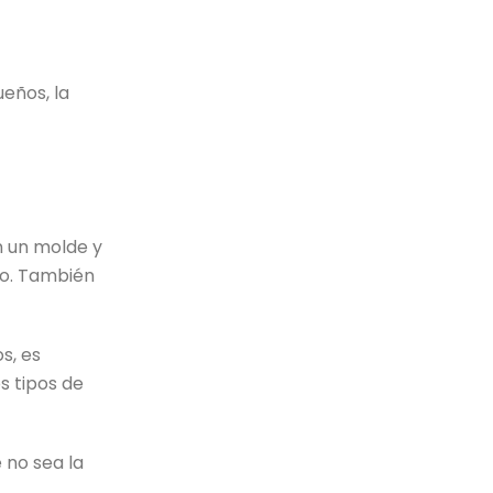
eños, la
n un molde y
do. También
s, es
s tipos de
 no sea la