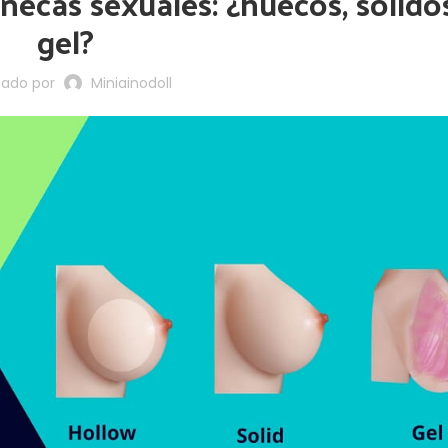
ecas sexuales: ¿huecos, sólido
gel?
cado por
Miniainodoll